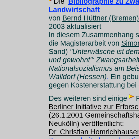
Die
Bibliographie zu Zwa
Landwirtschaft
von
Bernd Hüttner (Bremen)
2003 aktualisiert
In diesem Zusammenhang se
die Magisterarbeit von
Simon
Sand)
"Unterwäsche ist de
und gewohnt": Zwangsarbeit
Nationalsozialismus am Beis
Walldorf (Hessen)
.
Ein gebu
gegen Kostenerstattung bei d
Des weiteren sind einige
R
Berliner Initiative zur Erfo
(26.1.2001 Gemeinschaftshau
Neukölln) veröffentlicht:
Dr. Christian Homrichhause