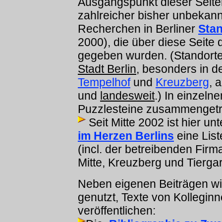
Ausgangspunkt dieser Seite
zahlreicher bisher unbekan
Recherchen in Berliner
Sta
2000), die über diese Seite 
gegeben wurden. (Standort
Stadt Berlin
, besonders in 
Tempelhof
und
Kreuzberg
, 
und
landesweit
.) In einzeln
Puzzlesteine zusammenget
Seit Mitte 2002 ist hier un
im Herzen Berlins
eine List
(incl. der betreibenden Firma
Mitte, Kreuzberg und Tiergart
Neben eigenen Beiträgen wi
genutzt, Texte von Kollegin
veröffentlichen: