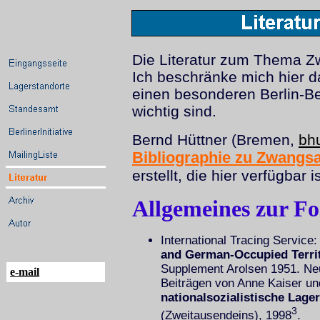
Die Literatur zum Thema Zwa
Ich beschränke mich hier da
einen besonderen Berlin-Be
wichtig sind.
Bernd Hüttner (Bremen,
bh
Bibliographie zu Zwangsa
erstellt, die hier verfügbar is
Allgemeines zur F
International Tracing Service
and German-Occupied Territ
Supplement Arolsen 1951. Ne
e-mail
Beiträgen von Anne Kaiser u
nationalsozialistische Lag
3
(Zweitausendeins), 1998
.