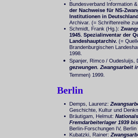
Bundesverband Information & 
der Nachweise für NS-Zwang
Institutionen in Deutschland
Archivar. (= Schriftenreihe z
Schmidt, Frank (Hg.):
Zwangs
1945. Spezialinventar der 
Landeshauptarchiv.
(= Quell
Brandenburgischen Landeshaupt
1998.
Spanjer, Rimco / Oudesluijs, 
gezwungen. Zwangsarbeit in
Temmen) 1999.
Berlin
Demps, Laurenz:
Zwangsarbei
Geschichte, Kultur und Denkma
Bräutigam, Helmut:
Nationals
Fremdarbeiterlager 1939 bis
Berlin-Forschungen IV, Berlin
Kubatzki, Rainer:
Zwangsarbe